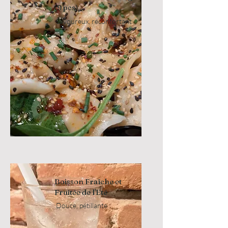
(9 pcs)
Savoureux, réconfortant
Boisson Fraîche et
Fruitée de l'Eté
Douce, pétillante