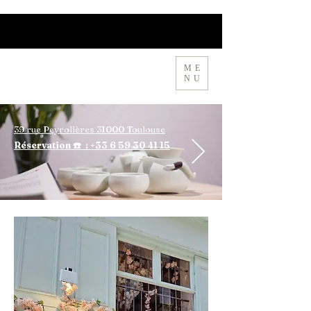
ME
MIA CHA 🍵 隐茶
NU
39 rue Peyrolières 31000 Toulouse
Réservation ☎️ : +33 6 59 30 41 15